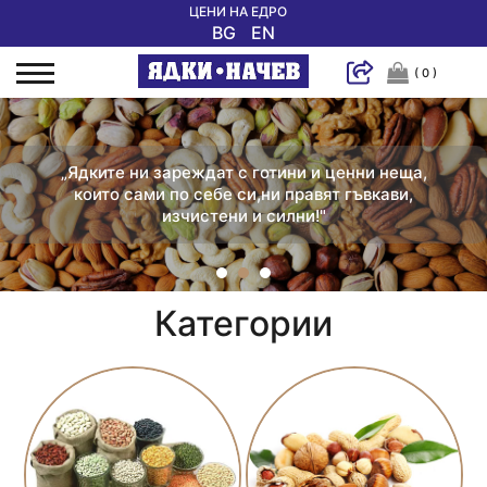
ЦЕНИ НА ЕДРО
BG
EN
( 0 )
„Ядките ни зареждат с готини и ценни неща,
които сами по себе си,ни правят гъвкави,
изчистени и силни!"
Категории