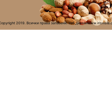
opyright 2019. Всички права запазени. Уеб дизайн
www.irisvisia