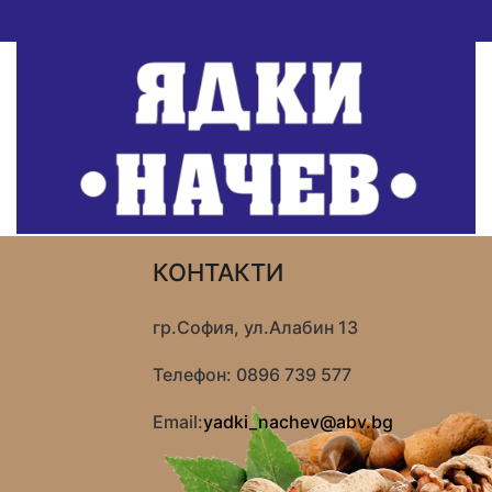
КОНТАКТИ
гр.София, ул.Алабин 13
Телефон: 0896 739 577
Email:
yadki_nachev@abv.bg