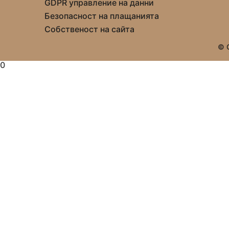
GDPR управление на данни
Безопасност на плащанията
Собственост на сайта
© C
0