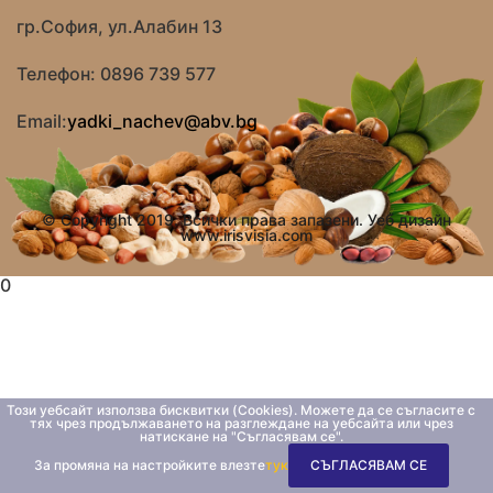
гр.София, ул.Алабин 13
Телефон: 0896 739 577
Email:
yadki_nachev@abv.bg
© Copyright 2019. Всички права запазени. Уеб дизайн
www.irisvisia.com
0
Този уебсайт използва бисквитки (Cookies). Можете да се съгласите с
тях чрез продължаването на разглеждане на уебсайта или чрез
натискане на "Съгласявам се".
За промяна на настройките влезте
тук
СЪГЛАСЯВАМ СЕ