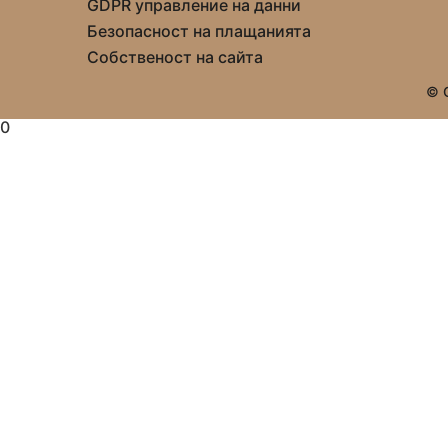
GDPR управление на данни
Безопасност на плащанията
Собственост на сайта
© C
0