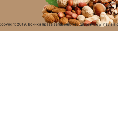
opyright 2019. Всички права запазени. Уеб дизайн
www.irisvisia