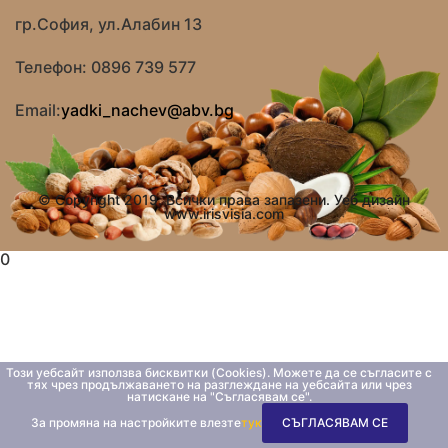
гр.София, ул.Алабин 13
Телефон: 0896 739 577
Email:
yadki_nachev@abv.bg
© Copyright 2019. Всички права запазени. Уеб дизайн
www.irisvisia.com
0
Този уебсайт използва бисквитки (Cookies). Можете да се съгласите с
тях чрез продължаването на разглеждане на уебсайта или чрез
натискане на "Съгласявам се".
За промяна на настройките влезте
тук
СЪГЛАСЯВАМ СЕ