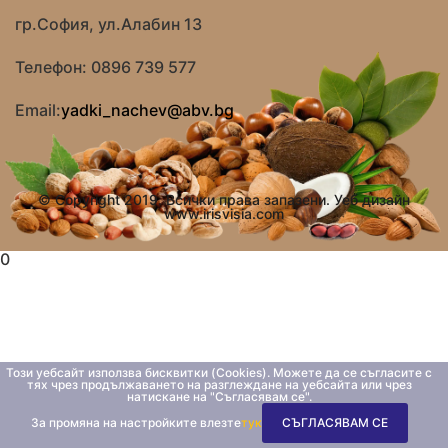
гр.София, ул.Алабин 13
Телефон: 0896 739 577
Email:
yadki_nachev@abv.bg
© Copyright 2019. Всички права запазени. Уеб дизайн
www.irisvisia.com
0
Този уебсайт използва бисквитки (Cookies). Можете да се съгласите с
тях чрез продължаването на разглеждане на уебсайта или чрез
натискане на "Съгласявам се".
За промяна на настройките влезте
тук
СЪГЛАСЯВАМ СЕ