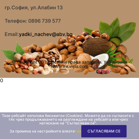
гр.София, ул.Алабин 13
Телефон: 0896 739 577
Email:
yadki_nachev@abv.bg
© Copyright 2019. Всички права запазени. Уеб дизайн
www.irisvisia.com
0
Този уебсайт използва бисквитки (Cookies). Можете да се съгласите с
тях чрез продължаването на разглеждане на уебсайта или чрез
натискане на "Съгласявам се".
За промяна на настройките влезте
тук
СЪГЛАСЯВАМ СЕ