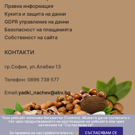
Правна информация
Кукита и защита на данни
GDPR управление на данни
Безопасност на плащанията
Собственост на сайта
КОНТАКТИ
гр.София, ул.Алабин 13
Телефон: 0896 739 577
Email:
yadki_nachev@abv.bg
Този уебсайт използва бисквитки (Cookies). Можете да се съгласите с
© Copyright 2019. Всички права запазени. Уеб дизайн
тях чрез продължаването на разглеждане на уебсайта или чрез
www.irisvisia.com
натискане на "Съгласявам се".
За промяна на настройките влезте
тук
СЪГЛАСЯВАМ СЕ